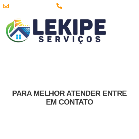
contato@lekipejardins.com.br
(24) 98182-0024
MERCADO LIVRE
SUPORTE TÉCNICO
PARA MELHOR ATENDER ENTRE
EM CONTATO